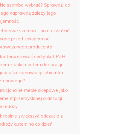
akie szambo wybrać? Sprawdź, od
zego naprawdę zależy jego
ojemność.
etonowe szambo – na co zwrócić
wagę przed zakupem od
prawdzonego producenta
ak interpretować certyfikat PZH
azem z dokumentem deklaracji
godności zamawiając zbiornika
etonowego?
unkcjonalne meble sklepowe jako
lement przemyślanej aranżacji
przedaży
k realnie zwiększyć odczucia z
odróży autem na co dzień