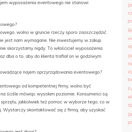
ajem wyposażenia eventowego nie stanowi
J
c
p
ntowego?
B
towego, wolno w gruncie rzeczy sporo zaoszczędzić.
u
nie jest nam wymagane. Nie inwestujemy w zakup
s
nie skorzystamy nigdy. To właściciel wyposażenia
J
z dba o to, aby do klienta trafiał on w godziwym
r
z
y prowadzące najem oprzyrządowania eventowego?
b
entowego od kompetentnej firmy, wolno być
F
a na ściśle mówiąc wysokim poziomie. Konsumenci są
e
m sprzętu, jakkolwiek też pomoc w wyborze tego, co w
s
ej. Wystarczy skontaktować się z firmą, aby uzyskać
Ja
p
wego jest drogi?