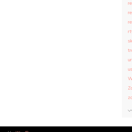
r
r
r
r
s
t
u
us
W
Z
z