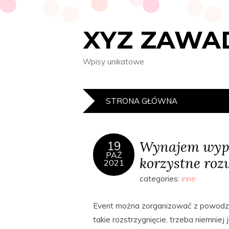
XYZ ZAWA
Wpisy unikatowe
STRONA GŁÓWNA
Wynajem wypo
19
PAŹ
korzystne roz
2021
categories:
inne
Event można zorganizować z powodzen
takie rozstrzygnięcie, trzeba niemniej