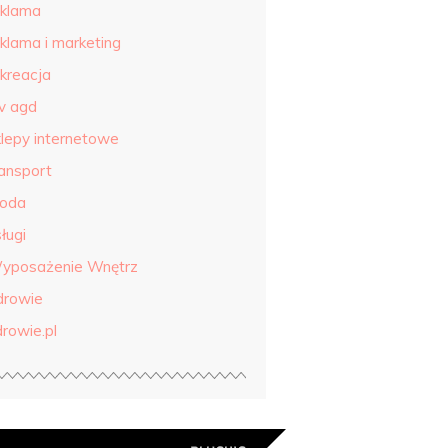
eklama
eklama i marketing
ekreacja
tv agd
klepy internetowe
ransport
roda
ługi
yposażenie Wnętrz
drowie
drowie.pl