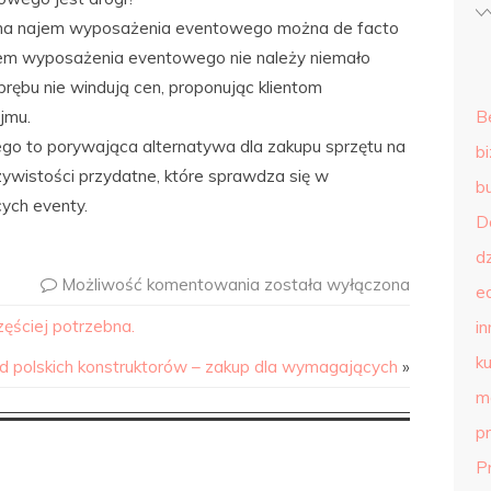
ę na najem wyposażenia eventowego można de facto
ajem wyposażenia eventowego nie należy niemało
obrębu nie windują cen, proponując klientom
jmu.
B
 to porywająca alternatywa dla zakupu sprzętu na
b
zywistości przydatne, które sprawdza się w
b
cych eventy.
D
d
Możliwość komentowania
została wyłączona
e
zęściej potrzebna.
in
ku
od polskich konstruktorów – zakup dla wymagających
»
m
p
P