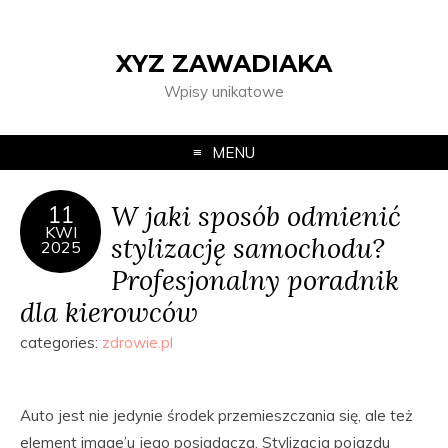
XYZ ZAWADIAKA
Wpisy unikatowe
MENU
W jaki sposób odmienić
11
KWI
stylizację samochodu?
2025
Profesjonalny poradnik
dla kierowców
categories:
zdrowie.pl
Auto jest nie jedynie środek przemieszczania się, ale też
element image’u jego posiadacza. Stylizacja pojazdu