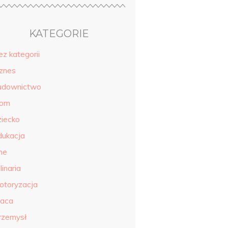
KATEGORIE
ez kategorii
iznes
udownictwo
om
ziecko
dukacja
ne
linaria
otoryzacja
raca
rzemysł