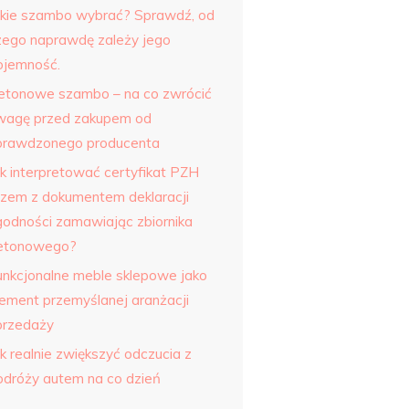
akie szambo wybrać? Sprawdź, od
zego naprawdę zależy jego
ojemność.
etonowe szambo – na co zwrócić
wagę przed zakupem od
prawdzonego producenta
ak interpretować certyfikat PZH
azem z dokumentem deklaracji
godności zamawiając zbiornika
etonowego?
unkcjonalne meble sklepowe jako
lement przemyślanej aranżacji
przedaży
k realnie zwiększyć odczucia z
odróży autem na co dzień