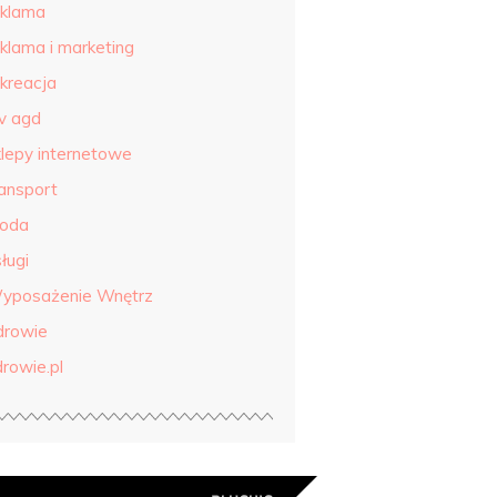
eklama
eklama i marketing
ekreacja
tv agd
klepy internetowe
ransport
roda
ługi
yposażenie Wnętrz
drowie
drowie.pl