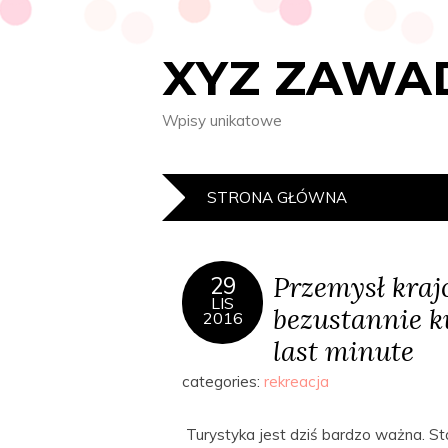
XYZ ZAWA
Wpisy unikatowe
STRONA GŁÓWNA
Przemysł kra
29
LIS
bezustannie k
2016
last minute
categories:
rekreacja
Turystyka jest dziś bardzo ważna. 