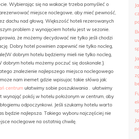
wiecie. Wybierając się na wakacje trzeba pomyśleć o
J
 zarezerwować miejsce noclegowe, aby mieć pewność,
c
ez dachu nad głową. Większość hoteli rezerowanych
p
szym problem z wynajęciem hotelu jest w sezonie.
B
prawia, że możemy decydować nie tylko jeśli chodzi
u
zację. Dobry hotel powinien zapewnić nie tylko nocleg,
s
le|W dobrym hotelu będziemy mieli nie tylko nocleg,
J
W dobrym hotelu możemy poczuć się doskonale.}.
r
dlatego znalezienie najlepszego miejsca noclegowego
z
moze nam inernet gdzie wpisujac takie słówa jak:
b
ań centrum
ułatwimy sobie poszukiwania . ułatwimy
F
st wynająć pokój w hotelu położonym w centrum, aby
e
ę błogiemu odpoczynkowi. Jeśli szukamy hotelu warto
s
nas będzie najlepsza. Takiego wyboru najczęściej nie
Ja
ejsce noclegowe na ostatnią chwilę.
p