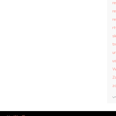
r
r
r
r
s
t
u
us
W
Z
z