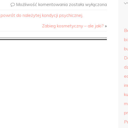
Możliwość komentowania
została wyłączona
owrót do należytej kondycji psychicznej.
Zabieg kosmetyczny – ale jaki?
»
B
b
b
D
d
e
in
ku
m
p
P