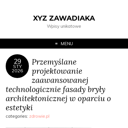
XYZ ZAWADIAKA
Wpisy unikatowe
MENU
Przemyślane
29
STY
projektowanie
2026
zaawansowanej
technologicznie fasady bryły
architektonicznej w oparciu o
estetyki
categories:
zdrowie.pl